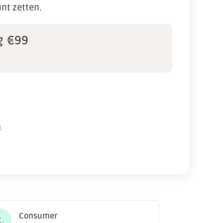
unt zetten.
g
€99
.
Consumer
C