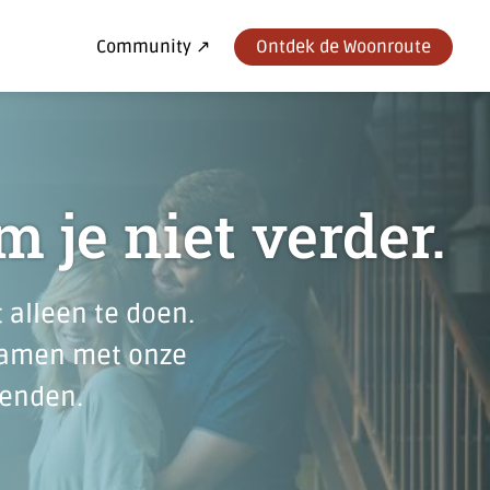
Community ↗
Ontdek de Woonroute
m je niet verder.
 alleen te doen.
 samen met onze
kenden.