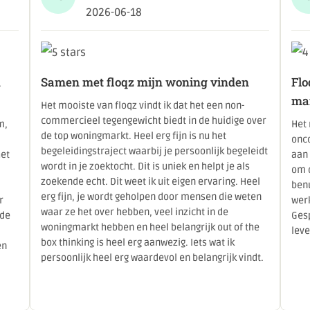
2026-06-18
n
Samen met floqz mijn woning vinden
Flo
ma
Het mooiste van floqz vindt ik dat het een non-
commercieel tegengewicht biedt in de huidige over
m,
Het 
de top woningmarkt. Heel erg fijn is nu het
onc
begeleidingstraject waarbij je persoonlijk begeleidt
het
aan 
wordt in je zoektocht. Dit is uniek en helpt je als
om 
zoekende echt. Dit weet ik uit eigen ervaring. Heel
benu
erg fijn, je wordt geholpen door mensen die weten
r
werk
waar ze het over hebben, veel inzicht in de
 de
Ges
woningmarkt hebben en heel belangrijk out of the
lev
box thinking is heel erg aanwezig. Iets wat ik
en
persoonlijk heel erg waardevol en belangrijk vindt.